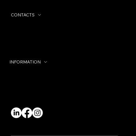
CONTACTS
Tel:
+39 0438 488255
Email:
info@mitopolimeri.it
INFORMATION
General Conditions of Sale
Legal Notes
Quality Policy
Code of Ethics