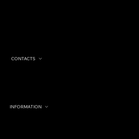
MITO POLIMERI SRL
Via Venezia, 79
31028 TEZZE DI VAZZOLA (TV)
Italy
CONTACTS
Tel:
+39 0438 488255
Email:
info@mitopolimeri.it
INFORMATION
General Conditions of Sale
Legal Notes
Quality Policy
Code of Ethics